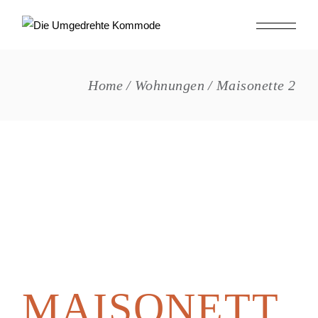
Skip
to
the
content
Home
Wohnungen
Maisonette 2
MAISONETT